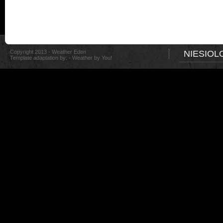
Copyright 2013 - Weather Eden
NIESIOL
Template adaptation by: -
Weather by You!