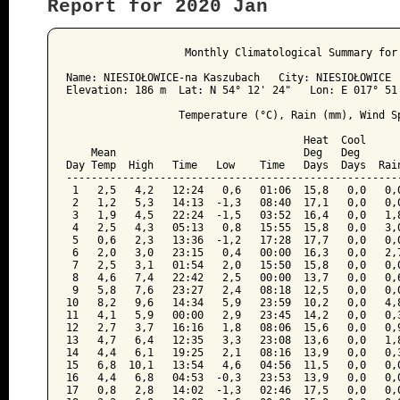
Report for 2020 Jan
﻿                   Monthly Climatological Summary for 
Name: NIESIOŁOWICE-na Kaszubach   City: NIESIOŁOWICE  
Elevation: 186 m  Lat: N 54° 12' 24"   Lon: E 017° 51'
                  Temperature (°C), Rain (mm), Wind Sp
                                      Heat  Cool      
    Mean                              Deg   Deg       
Day Temp  High   Time   Low    Time   Days  Days  Rain
------------------------------------------------------
 1   2,5   4,2   12:24   0,6   01:06  15,8   0,0   0,0
 2   1,2   5,3   14:13  -1,3   08:40  17,1   0,0   0,0
 3   1,9   4,5   22:24  -1,5   03:52  16,4   0,0   1,8
 4   2,5   4,3   05:13   0,8   15:55  15,8   0,0   3,0
 5   0,6   2,3   13:36  -1,2   17:28  17,7   0,0   0,0
 6   2,0   3,0   23:15   0,4   00:00  16,3   0,0   2,7
 7   2,5   3,1   01:54   2,0   15:50  15,8   0,0   0,0
 8   4,6   7,4   22:42   2,5   00:00  13,7   0,0   0,6
 9   5,8   7,6   23:27   2,4   08:18  12,5   0,0   0,0
10   8,2   9,6   14:34   5,9   23:59  10,2   0,0   4,8
11   4,1   5,9   00:00   2,9   23:45  14,2   0,0   0,3
12   2,7   3,7   16:16   1,8   08:06  15,6   0,0   0,9
13   4,7   6,4   12:35   3,3   23:08  13,6   0,0   1,8
14   4,4   6,1   19:25   2,1   08:16  13,9   0,0   0,3
15   6,8  10,1   13:54   4,6   04:56  11,5   0,0   0,0
16   4,4   6,8   04:53  -0,3   23:53  13,9   0,0   0,0
17   0,8   2,8   14:02  -1,3   02:46  17,5   0,0   0,0