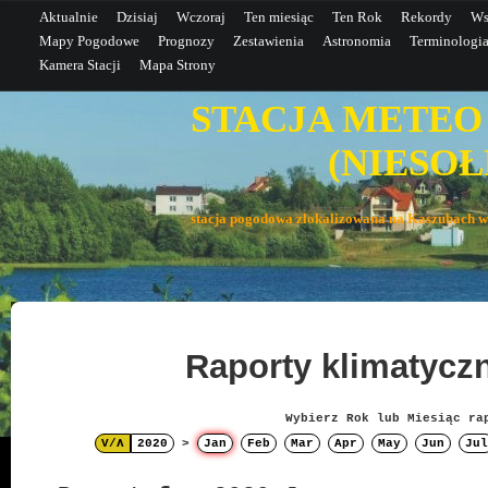
Aktualnie
Dzisiaj
Wczoraj
Ten miesiąc
Ten Rok
Rekordy
Ws
Mapy Pogodowe
Prognozy
Zestawienia
Astronomia
Terminologi
Kamera Stacji
Mapa Strony
STACJA METEO
(NIESOŁE
stacja pogodowa zlokalizowana na Kaszubac
Raporty klimatyc
Wybierz Rok lub Miesiąc ra
V/Λ
2020
>
Jan
Feb
Mar
Apr
May
Jun
Jul