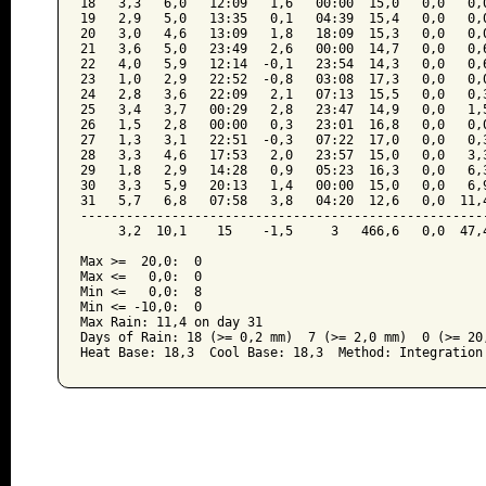
18   3,3   6,0   12:09   1,6   00:00  15,0   0,0   0,0
19   2,9   5,0   13:35   0,1   04:39  15,4   0,0   0,0
20   3,0   4,6   13:09   1,8   18:09  15,3   0,0   0,0
21   3,6   5,0   23:49   2,6   00:00  14,7   0,0   0,6
22   4,0   5,9   12:14  -0,1   23:54  14,3   0,0   0,6
23   1,0   2,9   22:52  -0,8   03:08  17,3   0,0   0,0
24   2,8   3,6   22:09   2,1   07:13  15,5   0,0   0,3
25   3,4   3,7   00:29   2,8   23:47  14,9   0,0   1,5
26   1,5   2,8   00:00   0,3   23:01  16,8   0,0   0,0
27   1,3   3,1   22:51  -0,3   07:22  17,0   0,0   0,3
28   3,3   4,6   17:53   2,0   23:57  15,0   0,0   3,3
29   1,8   2,9   14:28   0,9   05:23  16,3   0,0   6,3
30   3,3   5,9   20:13   1,4   00:00  15,0   0,0   6,9
31   5,7   6,8   07:58   3,8   04:20  12,6   0,0  11,4
------------------------------------------------------
     3,2  10,1    15    -1,5     3   466,6   0,0  47,4
Max >=  20,0:  0

Max <=   0,0:  0

Min <=   0,0:  8

Min <= -10,0:  0

Max Rain: 11,4 on day 31

Days of Rain: 18 (>= 0,2 mm)  7 (>= 2,0 mm)  0 (>= 20,