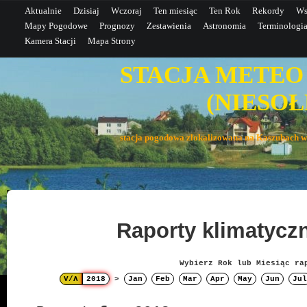
Aktualnie
Dzisiaj
Wczoraj
Ten miesiąc
Ten Rok
Rekordy
Ws
Mapy Pogodowe
Prognozy
Zestawienia
Astronomia
Terminologi
Kamera Stacji
Mapa Strony
STACJA METEO
(NIESOŁE
stacja pogodowa zlokalizowana na Kaszubac
Raporty klimatyc
Wybierz Rok lub Miesiąc ra
V/Λ
2018
>
Jan
Feb
Mar
Apr
May
Jun
Jul