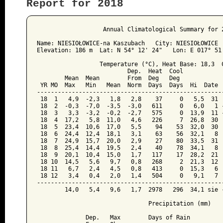
Report for 2018
﻿                   Annual Climatological Summary for 2
Name: NIESIOŁOWICE-na Kaszubach   City: NIESIOŁOWICE  
Elevation: 186 m  Lat: N 54° 12' 24"   Lon: E 017° 51'
                  Temperature (°C), Heat Base: 18,3  C
                          Dep.  Heat  Cool            
        Mean  Mean        From  Deg   Deg             
 YR MO  Max   Min   Mean  Norm  Days  Days  Hi  Date  
------------------------------------------------------
 18  1   4,9  -2,3   1,8   2,8    37     0   5,5  31  
 18  2  -0,3  -7,0  -3,5  -3,0   611     0   6,0   1 -
 18  3   3,3  -3,2  -0,2  -2,7   575     0  13,9  11 -
 18  4  17,2   5,8  11,0   4,6   226     7  26,8  30  
 18  5  23,4  10,6  17,0   5,5    94    53  32,0  30  
 18  6  24,4  12,4  18,1   3,1    63    56  32,1   8  
 18  7  24,9  15,7  20,0   2,9    27    80  33,5  31  
 18  8  25,4  14,4  19,5   2,4    40    78  34,1   8  
 18  9  20,1  10,4  15,0   1,7   117    17  28,2  21  
 18 10  14,5   5,6   9,7   0,8   268     2  21,3  12  
 18 11   6,7   2,4   4,5   0,8   413     0  15,3   6  
 18 12   3,4   0,4   2,0   1,4   504     0   9,1   7  
------------------------------------------------------
        14,0   5,4   9,6   1,7  2978   296  34,1 sie -
                                Precipitation (mm)

              Dep.   Max        Days of Rain
