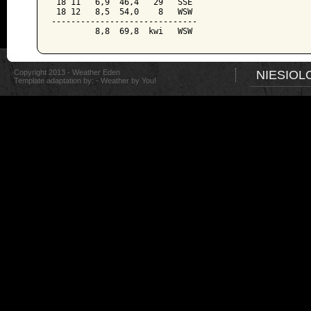
 18 11   6,9  46,4   29   SSE

 18 12   8,5  54,0    8   WSW

------------------------------

Copyright 2013 - Weather Eden
NIESIOL
Template adaptation by: -
Weather by You!