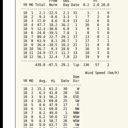
              From   Obs.           >=

 YR MO Total  Norm   Day Date  0,2  2,0 20,0

---------------------------------------------

 18  1   2,1 -22,5   2,1  31     1    1    0

 18  2   9,3  -8,6   3,3   1     7    2    0

 18  3  27,0   4,6   8,4  13    12    6    0

 18  4  47,7  18,2  16,2   1    16    6    0

 18  5  12,3 -36,6   6,9   3     6    1    0

 18  6  24,0 -39,5   7,8   1     8    5    0

 18  7  89,4  22,7  29,1  17    13    8    1

 18  8  63,9   8,1  20,7   1    17    7    1

 18  9  26,4 -28,5  10,2  21    11    4    0

 18 10  56,7   9,3  18,6   3    16    5    0

 18 11  24,9 -17,1  11,7  13    10    3    0

 18 12  56,1  22,4   7,8  22    19    9    0

---------------------------------------------

       439,8 -67,5  29,1  lip  136   57    2

                                Wind Speed (km/h)

                          Dom

 YR MO   Avg.  Hi   Date  Dir

------------------------------

 18  1  15,2  61,2   30     W

 18  2   6,3  41,8   28    SE

 18  3   9,3  56,2   16   ESE

 18  4  10,3  69,8   25    SW

 18  5   8,6  47,9   17     E

 18  6   9,1  69,8   21    NW

 18  7   8,2  49,0    1   NNW

 18  8   6,2  50,0   12   WSW

 18  9   8,3  58,7   26   WSW

 18 10   9,0  63,7   25    SW
